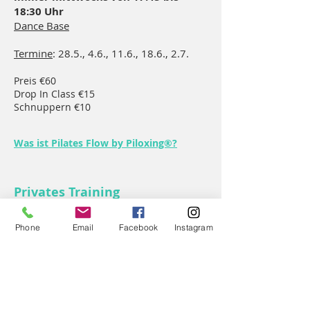
18:30 Uhr
Dance Base
Termine
: 28.5., 4.6., 11.6., 18.6., 2.7.
Preis €60
Drop In Class €15
Schnuppern €10
Was ist Pilates Flow by Piloxing®?
Private
s
Training
Für ein exklusives und individuell für dich
Phone
Email
Facebook
Instagram
zusammen gestelltes Pilates
Training
buche eine private Einheit.
Preis €45 (50 Min.)