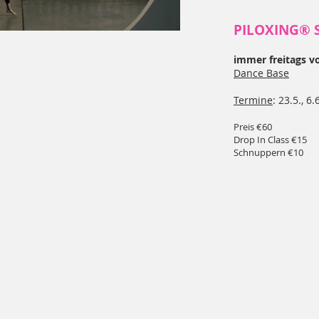
PILOXING® 
immer freitags vo
Dance Base
Termine
: 23.5., 6.
Preis €60
Drop In Class €15
Schnuppern €10