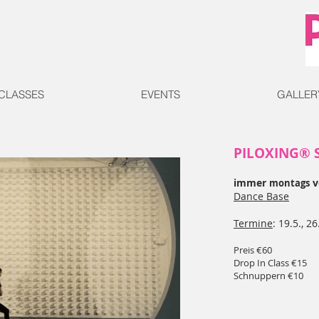
CLASSES
EVENTS
GALLER
PILOXING® 
immer
v
montags
Dance Base
Termine
: 19.5., 26
Preis €60
Drop In Class €15
Schnuppern €10