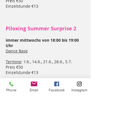
Preis €50
Einzelstunde €13
Pilo
xing Summer Surprise 2
immer mittwochs von 18:00 bis 19:00
Uhr
Dance Base
Termine
:
.6., 14
.6., 21.6., 28.6., 5.7.
7
Preis €50
Einzelstunde €13
Phone
Email
Facebook
Instagram
Was ist Piloxing® SSP?
Was ist Piloxing® Knockout?
Was ist THE MIX by Piloxing®?